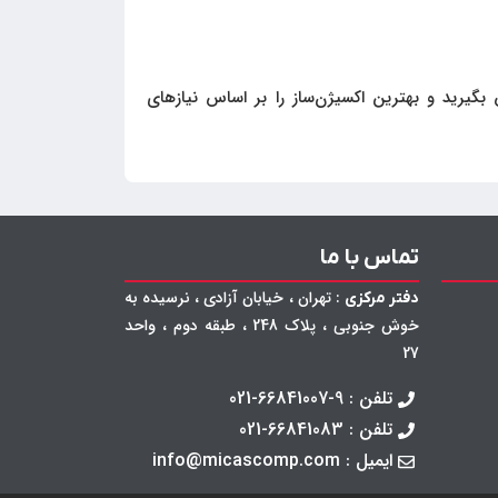
 بگیرید و بهترین اکسیژن‌ساز را بر اساس نیازهای
تماس با ما
: تهران ، خیابان آزادی ، نرسیده به
دفتر مرکزی
خوش جنوبی ، پلاک 248 ، طبقه دوم ، واحد
27
تلفن : 9-66841007-021
تلفن : 66841083-021
ایمیل : info@micascomp.com