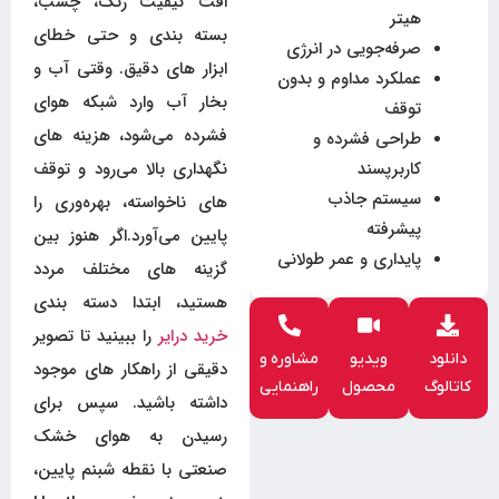
افت کیفیت رنگ، چسب،
هیتر
بسته بندی و حتی خطای
صرفه‌جویی در انرژی
ابزار های دقیق. وقتی آب و
عملکرد مداوم و بدون
بخار آب وارد شبکه هوای
توقف
فشرده می‌شود، هزینه های
طراحی فشرده و
کاربرپسند
نگهداری بالا می‌رود و توقف
سیستم جاذب
های ناخواسته، بهره‌وری را
پیشرفته
پایین می‌آورد.اگر هنوز بین
پایداری و عمر طولانی
گزینه های مختلف مردد
هستید، ابتدا دسته بندی
خرید درایر
را ببینید تا تصویر
دانلود
ویدیو
مشاوره و
دقیقی از راهکار های موجود
کاتالوگ
محصول
راهنمایی
داشته باشید. سپس برای
رسیدن به هوای خشک
صنعتی با نقطه شبنم پایین،