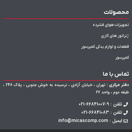
محصولات
تجهیزات هوای فشرده
ژنراتور های گازی
قطعات و لوازم یدکی کمپرسور
کمپرسور
تماس با ما
: تهران ، خیابان آزادی ، نرسیده به خوش جنوبی ، پلاک 248 ،
دفتر مرکزی
طبقه دوم ، واحد 27
تلفن : 9-66841007-021
تلفن : 66841083-021
ایمیل : info@micascomp.com