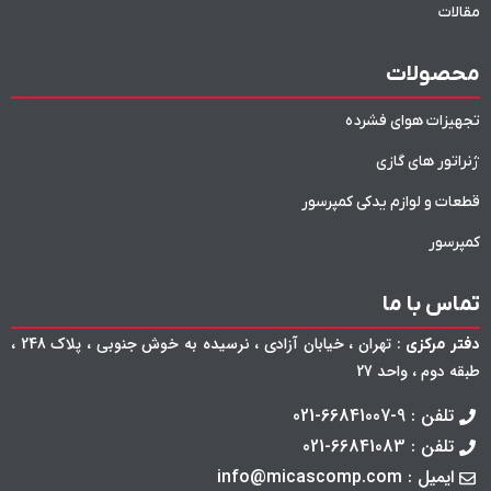
مقالات
محصولات
تجهیزات هوای فشرده
ژنراتور های گازی
قطعات و لوازم یدکی کمپرسور
کمپرسور
تماس با ما
: تهران ، خیابان آزادی ، نرسیده به خوش جنوبی ، پلاک 248 ،
دفتر مرکزی
طبقه دوم ، واحد 27
تلفن : 9-66841007-021
تلفن : 66841083-021
ایمیل : info@micascomp.com