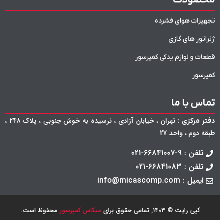
تجهیزات هوای فشرده
ژنراتور های گازی
قطعات و لوازم یدکی کمپرسور
کمپرسور
تماس با ما
: تهران ، خیابان آزادی ، نرسیده به خوش جنوبی ، پلاک 248 ،
دفتر مرکزی
طبقه دوم ، واحد 27
تلفن : 9-66841007-021
تلفن : 66841083-021
ایمیل : info@micascomp.com
کپی رایت © 1403, تمامی حقوق برای
میکاس کمپرسور
محفوظ است.