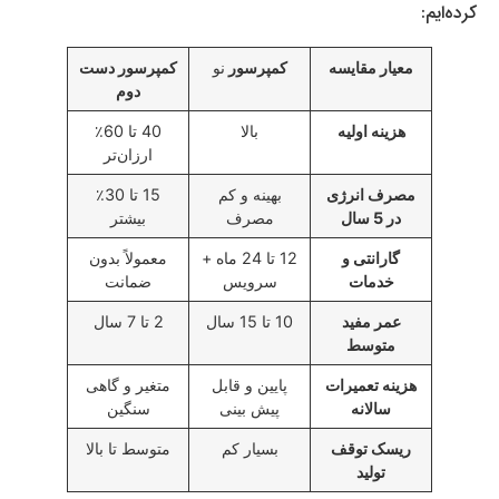
کرده‌ایم:
معیار مقایسه
کمپرسور
نو
کمپرسور دست
دوم
هزینه اولیه
بالا
40 تا 60٪
ارزان‌تر
مصرف انرژی
بهینه و کم
15 تا 30٪
در 5 سال
مصرف
بیشتر
گارانتی و
12 تا 24 ماه +
معمولاً بدون
خدمات
سرویس
ضمانت
عمر مفید
10 تا 15 سال
2 تا 7 سال
متوسط
هزینه تعمیرات
پایین و قابل
متغیر و گاهی
سالانه
پیش بینی
سنگین
ریسک توقف
بسیار کم
متوسط تا بالا
تولید