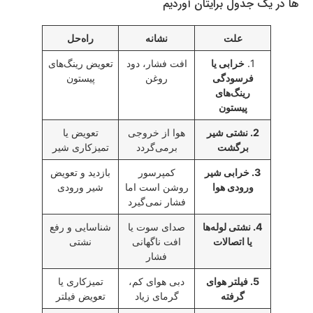
ها در یک جدول برایتان آوردیم
علت
نشانه
راه‌حل
1.
خرابی یا
افت فشار، دود
تعویض رینگ‌های
فرسودگی
روغن
پیستون
رینگ‌های
پیستون
2. نشتی شیر
هوا از خروجی
تعویض یا
برگشت
برمی‌گردد
تمیزکاری شیر
3. خرابی شیر
کمپرسور
بازدید و تعویض
ورودی هوا
روشن است اما
شیر ورودی
فشار نمی‌گیرد
4. نشتی لوله‌ها
صدای سوت یا
شناسایی و رفع
یا اتصالات
افت ناگهانی
نشتی
فشار
5. فیلتر هوای
دبی هوای کم،
تمیزکاری یا
گرفته
گرمای زیاد
تعویض فیلتر